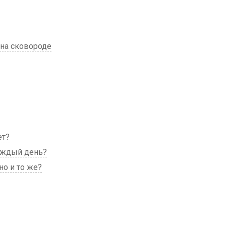
 на сковороде
ет?
аждый день?
но и то же?