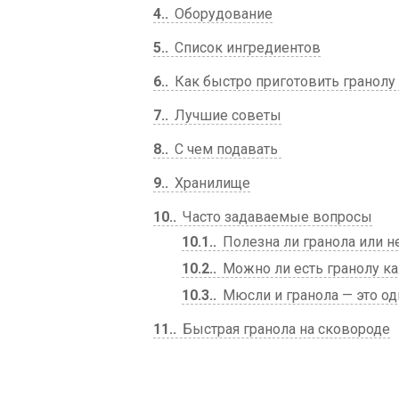
4.
Оборудование
5.
Список ингредиентов
6.
Как быстро приготовить гранолу
7.
Лучшие советы
8.
С чем подавать
9.
Хранилище
10.
Часто задаваемые вопросы
10.1.
Полезна ли гранола или н
10.2.
Можно ли есть гранолу к
10.3.
Мюсли и гранола — это од
11.
Быстрая гранола на сковороде