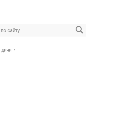
и дичи
›