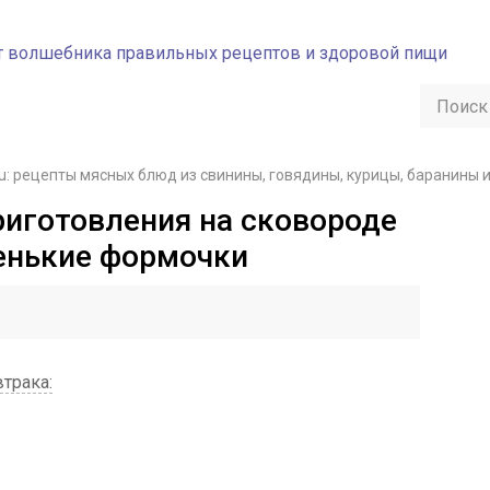
u: рецепты мясных блюд из свинины, говядины, курицы, баранины 
риготовления на сковороде
енькие формочки
трака: