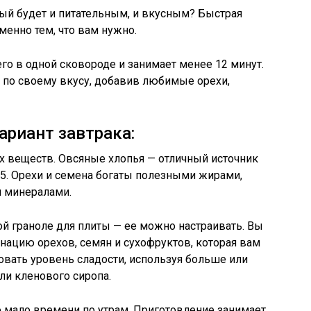
рый будет и питательным, и вкусным? Быстрая
менно тем, что вам нужно.
го в одной сковороде и занимает менее 12 минут.
 по своему вкусу, добавив любимые орехи,
ариант завтрака:
х веществ. Овсяные хлопья — отличный источник
B5. Орехи и семена богаты полезными жирами,
 минералами.
ой граноле для плиты — ее можно настраивать. Вы
ацию орехов, семян и сухофруктов, которая вам
овать уровень сладости, используя больше или
ли кленового сиропа.
го мало времени по утрам. Приготовление занимает