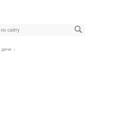
и дичи
›