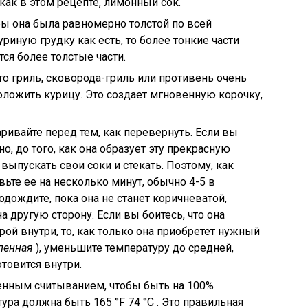
 как в этом рецепте, лимонный сок.
бы она была равномерно толстой по всей
уриную грудку как есть, то более тонкие части
тся более толстые части.
то гриль, сковорода-гриль или противень очень
положить курицу. Это создает мгновенную корочку,
ривайте перед тем, как перевернуть. Если вы
, до того, как она образует эту прекрасную
выпускать свои соки и стекать. Поэтому, как
вьте ее на несколько минут, обычно 4-5 в
одождите, пока она не станет коричневатой,
 другую сторону. Если вы боитесь, что она
рой внутри, то, как только она приобретет нужный
ленная
), уменьшите температуру до средней,
отовится внутри.
енным считыванием, чтобы быть на 100%
тура должна быть 165
°F
74
°C
. Это правильная