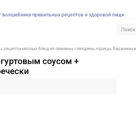
u: рецепты мясных блюд из свинины, говядины, курицы, баранины 
огуртовым соусом +
речески