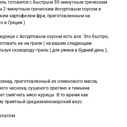
риль готовится с быстрым 30-минутным греческим
м 2-минутным греческим йогуртовым соусом и
ким картофелем фри, приготовленным на
о в Греции
).
курице с йогуртовым соусом есть все. Это быстро,
отовить ее на гриле (
на вашем следующем
ользуя сковороду-гриль (
для ужина в будний день
),
ринад, приготовленный из оливкового масла,
ого чеснока, сушеного орегано и тимьяна.
ет смягчить мясо курицы. В то время как
у приятный средиземноморский вкус.
 соусом