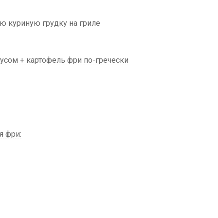
ю куриную грудку на гриле
усом + картофель фри по-гречески
я фри: