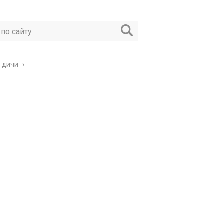
и дичи
›