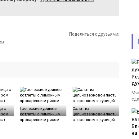
Поделиться с друзьями:
Ре
ду
Мяс
еда
а с
Греческие куриные
Салат из
ыром
котлеты с лимонным
цельнозерновой пасты
да)
пропаренным рисом
с горошком и курицей
Бл
на