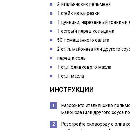
2 итальянских пельменя
1 стейк из вырезки
1 цуккини, нарезанный тонкими
1 острый перец кольцами
50 г смешанного салата
2 ст. л. майонеза или другого с
перец и соль
1 ст.л. оливкового масла
1 ст.л. масла
ИНСТРУКЦИИ
Разрежьте итальянские пельме
майонеза (или другого соуса п
Разогрейте сковороду с олив