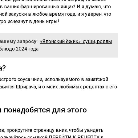
 в ваших фаршированных яйцах! И я думаю, что
ой закуски в любое время года, и я уверен, что
о исчезнут в день игры!
Вашему запросу:
«Японский ёжик»: суши, роллы
блюдо 2024 года
а?
строго соуса чили, используемого в азиатской
равится Шрирача, и о моих любимых рецептах с его
 понадобятся для этого
в; прокрутите страницу вниз, чтобы увидеть
оспользуйтесь ссылкой ПЕРЕЙТИ К РЕЦЕПТУ в