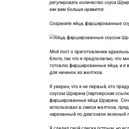
регулировать количество соуса Шрир
как вам больше нравится.
Сохраните яйца, фаршированные соу
Мой пост о приготовлении идеальн
блоге, так что я предполагаю, что 
готовлю фаршированные яйца, и я 
для начинок из желтков.
Я уверен, что я не первый, кто пр
соусом Шрирача (партнерская ссылка
фаршированные яйца Шрирача
. Со
использовал в смеси желтков, прид
нарезанный по диагонали зеленый л
Я сделал свой слегка острым, но ес