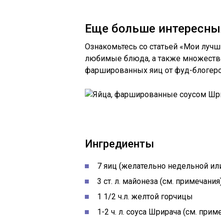
Еще больше интересны
Ознакомьтесь со статьей «Мои луч
любимые блюда, а также множество
фаршированных яиц от фуд-блогер
Ингредиенты
7 яиц (желательно недельной ил
3 ст. л. майонеза (см. примечания
1 1/2 ч.л. желтой горчицы
1-2 ч. л. соуса Шрирача (см. прим