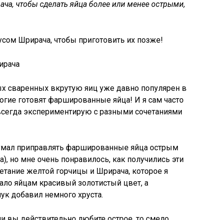
ача, чтобы сделать яйца более или менее острыми,
сом Шрирача, чтобы приготовить их позже!
ых сваренных вкрутую яиц уже давно популярен в
многие готовят фаршированные яйца! И я сам часто
всегда экспериментирую с разными сочетаниями
идумал приправлять фаршированные яйца острым
), но мне очень понравилось, как получились эти
четание желтой горчицы и Шрирача, которое я
ало яйцам красивый золотистый цвет, а
ук добавил немного хруста.
ли вы действительно любите острое, то смело