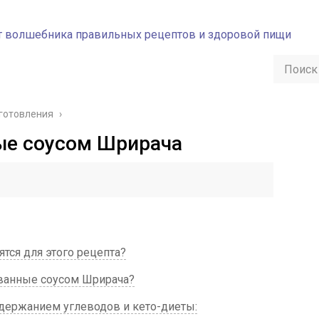
готовления
›
ые соусом Шрирача
тся для этого рецепта?
ванные соусом Шрирача?
держанием углеводов и кето-диеты: