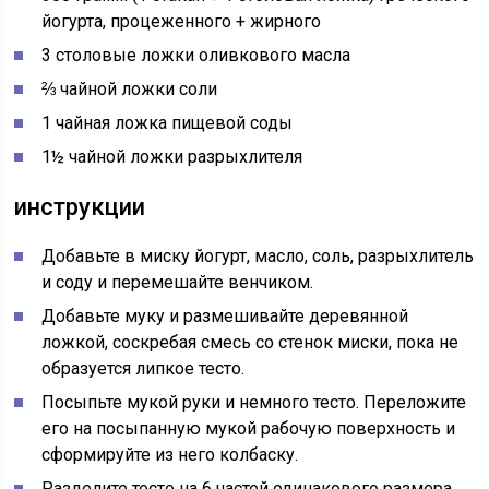
йогурта, процеженного + жирного
3 столовые ложки оливкового масла
⅔ чайной ложки соли
1 чайная ложка пищевой соды
1½ чайной ложки разрыхлителя
инструкции
Добавьте в миску йогурт, масло, соль, разрыхлитель
и соду
и перемешайте венчиком.
Добавьте муку
и размешивайте деревянной
ложкой, соскребая смесь со стенок миски, пока не
образуется липкое тесто.
Посыпьте мукой
руки и немного тесто. Переложите
его на посыпанную мукой рабочую поверхность и
сформируйте из него колбаску.
Разделите тесто
на 6 частей одинакового размера.