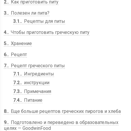
2.
Как приготовить питу
3.
Полезен ли пита?
3.1.
Рецепты для питы
4.
Чтобы приготовить греческую питу
5.
Хранение
6.
Рецепт
7.
Рецепт греческого питы
7.1.
Ингредиенты
7.2.
инструкции
7.3.
Примечания
7.4.
Питание
8.
Еще больше рецептов греческих пирогов и хлеба
9.
Подготовлено и переведено в образовательных
целях — GoodwinFood