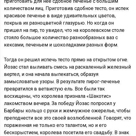
приготовить для нее сдобное печенье с большим
количеством яиц. Приготовив сдобное тесто, он испек
красивое печенье в виде удивительных цветов,
покрыв их разноцветной глазурью. Но когда он
пришел на пир, то увидел, что на королевском столе
стояло большое количество разнообразных ваз с
кексами, печеньем и шоколадками разных форм.
Тогда он решил испечь тесто прямо на открытом огне.
Йозас стал выливать смесь на раскаленный железный
вертел, и она начала выпекаться, образуя
замысловатые узоры. В результате пирог-печенье
превратился в ветвистую ель. Все были так
восхищены, что королева признала «Шакотис»
лакомством вечера. За победу Йозас попросил у
Барбары кольцо с руки и жемчужное ожерелье, чтобы
преподнести все это своей возлюбленной. Говорят, что
пораженная не только его талантом, но и его
бескорыстием, королева посетила его свадьбу. В знак