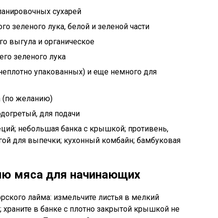
х панировочных сухарей
ого зеленого лука, белой и зеленой части
го выгула и органическое
его зеленого лука
неплотно упакованных) и еще немного для
а (по желанию)
догретый, для подачи
ций; небольшая банка с крышкой; противень,
гой для выпечки; кухонный комбайн; бамбуковая
ию мяса для начинающих
рского лайма: измельчите листья в мелкий
 храните в банке с плотно закрытой крышкой не