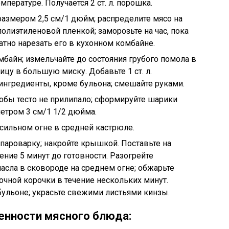
пературе. Получается 2 ст. л. порошка.
размером 2,5 см/1 дюйм; распределите мясо на
полиэтиленовой пленкой; заморозьте на час, пока
атно нарезать его в кухонном комбайне.
байн; измельчайте до состояния грубого помола в
ицу в большую миску. Добавьте 1 ст. л.
ингредиенты, кроме бульона; смешайте руками.
тобы тесто не прилипало; сформируйте шарики
етром 3 см/1 1/2 дюйма.
 сильном огне в средней кастрюле.
пароварку; накройте крышкой. Поставьте на
чение 5 минут до готовности. Разогрейте
масла в сковороде на среднем огне; обжарьте
очной корочки в течение нескольких минут.
ульоне; украсьте свежими листьями кинзы.
енности мясного блюда: