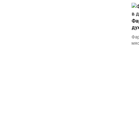
Фа
ду
Фар
мяс