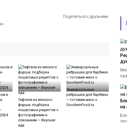
Поделиться с друзьями:
Ре
ду
Мяс
еда
Универсальные
ом и
ребрышки для барбекю
 и
Тефтели из мясного
— готовим мясо с
Бл
фарша: подборка
GoodwinFood.ru
на
—
пошаговых рецептов с
2024
фотографиями и
Блю
описанием — Вкусная
лег
еда