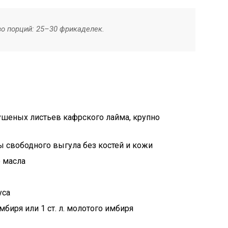
во порций: 25–30 фрикаделек.
ушеных листьев кафрского лайма, крупно
цы свободного выгула без костей и кожи
о масла
уса
мбиря или 1 ст. л. молотого имбиря