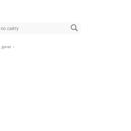
и дичи
›