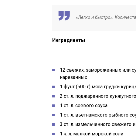
«Легко и быстро». Количест
Ингредиенты
12 свежих, замороженных или с
нарезанных
1 фунт (500 г) мяса грудки кури
2 ст. л. поджаренного кунжутног
1 ст. л. соевого соуса
1 ст. л. вьетнамского рыбного со
3 ст. л. измельченного свежего и
1 ч. л. мелкой морской соли