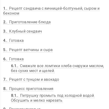
1.
Рецепт сэндвича с яичницей-болтуньей, сыром и
беконом
2.
Приготовление блюда
3.
Клубный сендвич
4.
Готовка
5.
Рецепт ветчины и сыра
6.
Готовка
6.1.
Смажьте все ломтики хлеба снаружи маслом,
без сухих мест и щелей.
7.
Рецепт с тунцом и авокадо
8.
Процесс приготовления
8.1.
Петрушку промыть под холодной водой.
Обсушить и мелко нарезать.