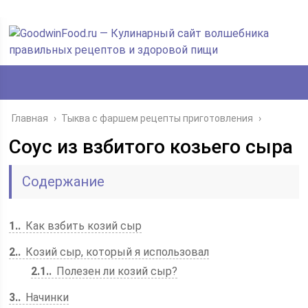
Главная
›
Тыква с фаршем рецепты приготовления
›
Соус из взбитого козьего сыра
Содержание
1.
Как взбить козий сыр
2.
Козий сыр, который я использовал
2.1.
Полезен ли козий сыр?
3.
Начинки