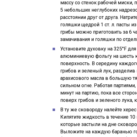
массу со стенок рабочей миски, 
5 небольших неглубоких надрез
расстоянии друг от друга. Натр
голяшки щедрой 1 ст. л. пасты и
грибы можно приготовить за 6 ч
замачивания и голяшки по отдель
Установите духовку на 325°F дл
алюминиевую фольгу на шесть к
поверхность. В середину каждо
грибов и зеленый лук, разделив 
арахисового масла в большую тя
сильном огне. Работая партиями,
минут на партию, пока все стор
поверх грибов и зеленого лука,
В ту же сковороду налейте хере
Кипятите жидкость в течение 10
которые застыли на дне сковоро
Выложите на каждую баранью гол