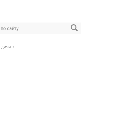
и дичи
›