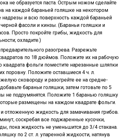
пока не образуется паста. Острым ножом сделайте
ов на каждой бараньей голяшке на некотором
ите надрезы и всю поверхность каждой бараньей
з черной фасоли и кинзы. (Бараньи голяшки и
асов. Просто покройте грибы, жидкость для
ности; охладите.)
я предварительного разогрева. Разрежьте
вадратов по 18 дюймов. Положите их на рабочую
го квадрата фольги поместите нарезанные шляпки
их поровну. Положите оставшиеся 4 ч. л.
желую сковороду и разогрейте ее на средне-
 добавьте бараньи голяшки, затем готовьте по 5
оны не подрумянятся. Положите 1 баранью голяшку
 которые размещены на каждом квадрате фольги.
с и отложенную жидкость для замачивания грибов.
 минут, соскребая все поджаренные кусочки,
ды, пока жидкость не уменьшится до 3/4 стакана.
яшку по 2 ст. л. упаренной жидкости, натянув