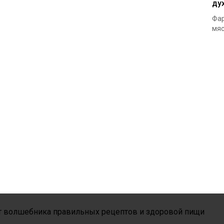
ду
Фар
мяс