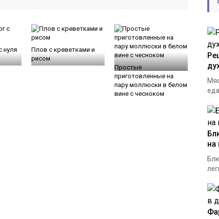
с нуля
Плов с креветками и
Ре
рисом
ду
Простые
приготовленные на
Мяс
пару моллюски в белом
еда
вине с чесноком
Бл
на
Блю
лег
Фа