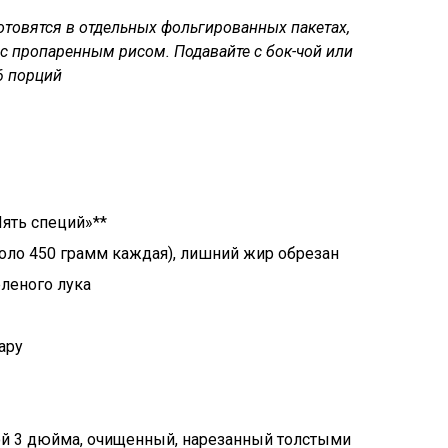
отовятся в отдельных фольгированных пакетах,
с пропаренным рисом. Подавайте с бок-чой или
6 порций
Пять специй»**
оло 450 грамм каждая), лишний жир обрезан
еленого лука
ару
ой 3 дюйма, очищенный, нарезанный толстыми