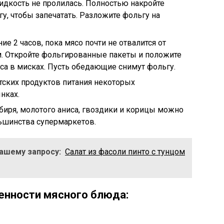
идкость не пролилась. Полностью накройте
у, чтобы запечатать. Разложите фольгу на
ие 2 часов, пока мясо почти не отвалится от
м. Откройте фольгированные пакеты и положите
а в мисках. Пусть обедающие снимут фольгу.
атских продуктов питания некоторых
нках.
мбиря, молотого аниса, гвоздики и корицы можно
ьшинства супермаркетов.
Вашему запросу:
Салат из фасоли пинто с тунцом
енности мясного блюда: