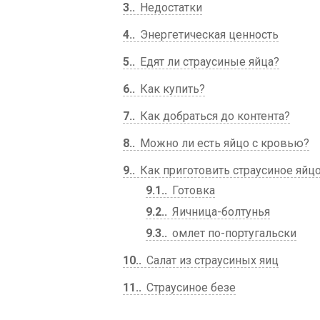
3.
Недостатки
4.
Энергетическая ценность
5.
Едят ли страусиные яйца?
6.
Как купить?
7.
Как добраться до контента?
8.
Можно ли есть яйцо с кровью?
9.
Как приготовить страусиное яйц
9.1.
Готовка
9.2.
Яичница-болтунья
9.3.
омлет по-португальски
10.
Салат из страусиных яиц
11.
Страусиное безе