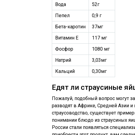
Вода
52г
Пепел
0,9 г
Бета-каротин
37мг
Витамин Е
117 мг
Фосфор
1080 мг
Натрий
3,03мг
Кальций
0,30мг
Едят ли страусиные яй
Пожалуй, подобный вопрос могут за
разводят в Африке, Средней Азии и 
страусоводство, существует примерн
понимании блюдо из страусиных яиц
России стали появляться специализ
приобрести этот продукт, вам следуе