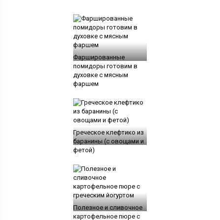
Фаршированные
помидоры готовим в
духовке с мясным
фаршем
Греческое клефтико из
баранины (с овощами и
фетой)
Полезное и сливочное
картофельное пюре с