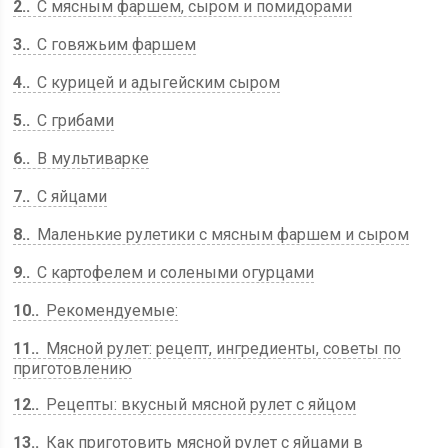
2.
С мясным фаршем, сыром и помидорами
3.
С говяжьим фаршем
4.
С курицей и адыгейским сыром
5.
С грибами
6.
В мультиварке
7.
С яйцами
8.
Маленькие рулетики с мясным фаршем и сыром
9.
С картофелем и солеными огурцами
10.
Рекомендуемые:
11.
Мясной рулет: рецепт, ингредиенты, советы по
приготовлению
12.
Рецепты: вкусный мясной рулет с яйцом
13.
Как приготовить мясной рулет с яйцами в