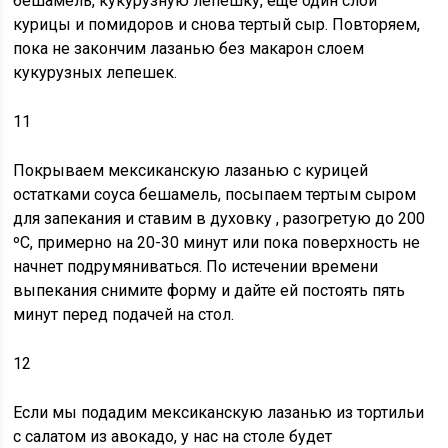
бешамель, кукурузную лепешку, еще один слой
курицы и помидоров и снова тертый сыр. Повторяем,
пока не закончим лазанью без макарон слоем
кукурузных лепешек.
11
Покрываем мексиканскую лазанью с курицей
остатками соуса бешамель, посыпаем тертым сыром
для запекания и
ставим в духовку
, разогретую до 200
ºC, примерно на 20-30 минут или пока поверхность не
начнет подрумяниваться. По истечении времени
выпекания снимите форму и дайте ей постоять пять
минут перед подачей на стол.
12
Если мы подадим
мексиканскую лазанью из тортильи
с салатом из авокадо, у нас на столе будет