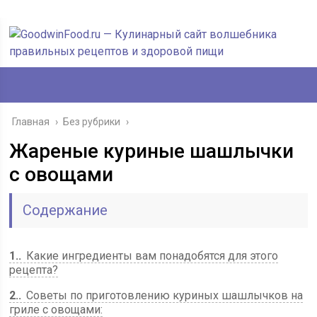
Главная
›
Без рубрики
›
Жареные куриные шашлычки
с овощами
Содержание
1.
Какие ингредиенты вам понадобятся для этого
рецепта?
2.
Советы по приготовлению куриных шашлычков на
гриле с овощами: