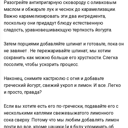
Разогрейте антипригарную сковороду с оливковым
маслом и обжарьте лук и чеснок до карамелизации.
Важно карамелизировать
эти
два ингредиента,
поскольку они придадут блюду естественную
сладость, уравновешивающую терпкость йогурта.
Затем порциями добавляйте шпинат и
готовьте, пока он
не завянет
. Не пережаривайте шпинат, мы хотим
сохранить как можно больше его хрусткости. Слегка
посолите, чтобы ускорить процесс.
Наконец,
снимите кастрюлю с огня
и добавьте
греческий йогурт, свежий укроп и лимон. И все. Легко
и просто, правда?
Если вы хотите есть его по-гречески, подавайте его с
несколькими каплями свежевыжатого лимонного
сока сверху. Потому что мы любим добавлять лимон
почти во все, кроме цацики (и я буду упоминать об