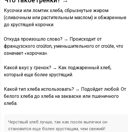
Что такое гренки?
→
Кусочки или ломтик хлеба, сбрызнутые жиром
(сливочным или растительным маслом) и обжаренные
до хрустящей корочки.
Откуда произошло слово?
→ Происходит от
французского croûton, уменьшительного от croûte, что
означает «корочка».
Какой вкус у гренок?
→ Как поджаренный хлеб,
который еще более хрустящий.
Какой тип хлеба использовать?
→ Подойдет любой. От
белого хлеба до хлеба на закваске или пшеничного
хлеба.
Черствый хлеб лучше, так как после выпечки он
становится еще более хрустящим, чем свежий!