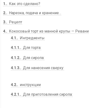
1.
Как это сделано?
2.
Нарезка, подача и хранение…
3.
Рецепт
4.
Кокосовый торт из манной крупы — Ревани
4.1.
Ингредиенты
4.1.1.
Для торта:
4.1.2.
Для сиропа:
4.1.3.
Для нанесения сверху:
4.2.
инструкции
4.2.1.
Для приготовления сиропа: