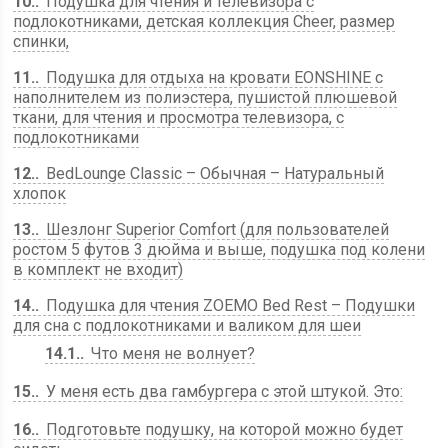
10.
Подушка для чтения и телевизора с
подлокотниками, детская коллекция Cheer, размер
спинки,
11.
Подушка для отдыха на кровати EONSHINE с
наполнителем из полиэстера, пушистой плюшевой
ткани, для чтения и просмотра телевизора, с
подлокотниками
12.
BedLounge Classic – Обычная – Натуральный
хлопок
13.
Шезлонг Superior Comfort (для пользователей
ростом 5 футов 3 дюйма и выше, подушка под колени
в комплект не входит)
14.
Подушка для чтения ZOEMO Bed Rest – Подушки
для сна с подлокотниками и валиком для шеи
14.1.
Что меня не волнует?
15.
У меня есть два гамбургера с этой штукой. Это:
16.
Подготовьте подушку, на которой можно будет