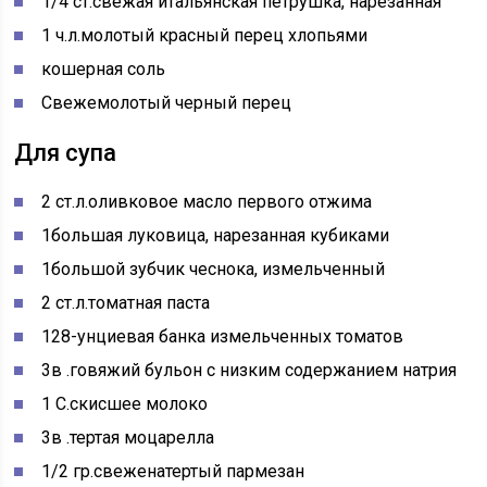
1/4
ст.
свежая итальянская петрушка, нарезанная
1
ч.л.
молотый красный перец хлопьями
кошерная соль
Свежемолотый черный перец
Для супа
2
ст.л.
оливковое масло первого отжима
1
большая луковица, нарезанная кубиками
1
большой зубчик чеснока, измельченный
2
ст.л.
томатная паста
1
28-унциевая банка измельченных томатов
3в
.
говяжий бульон с низким содержанием натрия
1
С.
скисшее молоко
3в
.
тертая моцарелла
1/2
гр.
свеженатертый пармезан