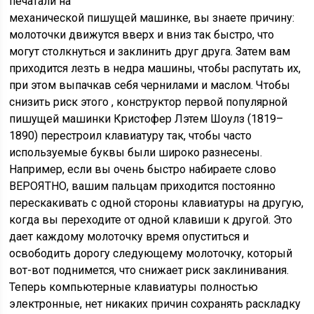
печатали на
механической
пишущей
машинке, вы знаете причину:
молоточки движутся вверх и вниз
так быстро, что
могут столкнуться и заклинить друг друга. Затем вам
приходится
лезть в недра машины, чтобы распутать их,
при
этом выпачкав себя чернилами и маслом. Чтобы
снизить риск этого
, конструктор первой популярной
пишущей машинки
Кристофер Лэтем Шоулз (1819–
1890) перестроил клавиатуру так, чтобы часто
используемые буквы были широко разнесены.
Например, если вы
очень быстро набираете слово
ВЕРОЯТНО, вашим пальцам приходится постоянно
перескакивать с одной стороны клавиатуры
на другую,
когда вы переходите от одной клавиши к другой. Это
дает
каждому молоточку время опуститься и
освободить дорогу
следующему молоточку, который
вот-вот поднимется, что снижает риск заклинивания.
Теперь
компьютерные клавиатуры полностью
электронные, нет никаких причин сохранять
раскладку