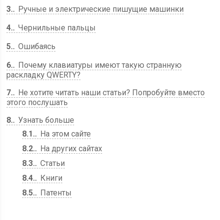
3.
Ручные и электрические пишущие машинки
4.
Чернильные пальцы
5.
Ошибаясь
6.
Почему клавиатуры имеют такую ​​странную
раскладку QWERTY?
7.
Не хотите читать наши статьи? Попробуйте вместо
этого послушать
8.
Узнать больше
8.1.
На этом сайте
8.2.
На других сайтах
8.3.
Статьи
8.4.
Книги
8.5.
Патенты