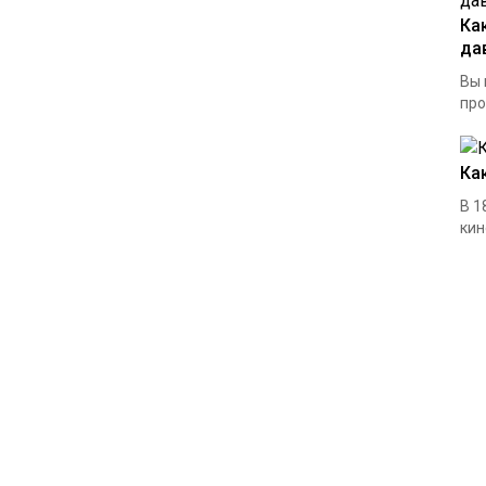
Ка
да
Вы 
про
Ка
В 1
кин