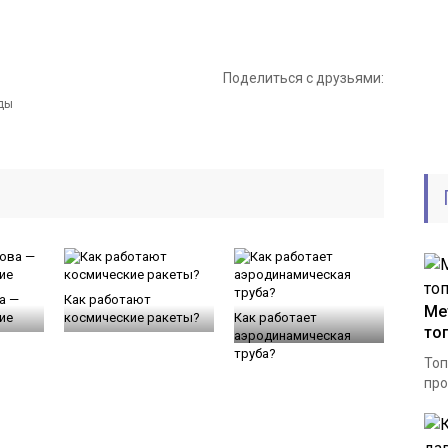
Поделиться с друзьями:
а —
Как работают
Ме
ие
космические ракеты?
Как работает
то
аэродинамическая
труба?
Топ
про