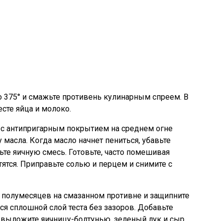
о 375° и смажьте противень кулинарным спреем. В
сте яйца и молоко.
 с антипригарным покрытием на среднем огне
 масла. Когда масло начнет пениться, убавьте
те яичную смесь. Готовьте, часто помешивая
атятся. Приправьте солью и перцем и снимите с
у полумесяцев на смазанном противне и защипните
я сплошной слой теста без зазоров. Добавьте
у выложите яичницу-болтунью, зеленый лук и сыр.