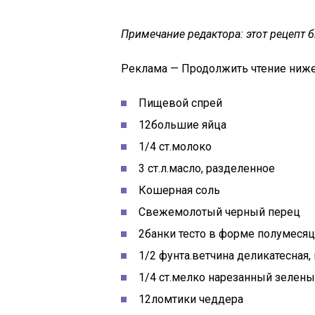
Примечание редактора: этот рецепт 
Реклама — Продолжить чтение ниж
Пищевой спрей
12
большие яйца
1/4
ст.
молоко
3
ст.л.
масло, разделенное
Кошерная соль
Свежемолотый черный перец
2
банки тесто в форме полумесяц
1/2
фунта.
ветчина деликатесная,
1/4
ст.
мелко нарезанный зелены
12
ломтики чеддера