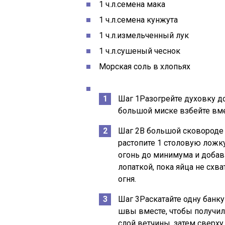
1
ч.л.
семена мака
1
ч.л.
семена кунжута
1
ч.л.
измельченный лук
1
ч.л.
сушеный чеснок
Морская соль в хлопьях
Шаг 1Разогрейте духовку д
большой миске взбейте вме
Шаг 2В большой сковороде
растопите 1 столовую ложку
огонь до минимума и добавь
лопаткой, пока яйца не схв
огня.
Шаг 3Раскатайте одну банк
швы вместе, чтобы получилс
слой ветчины, затем сверх