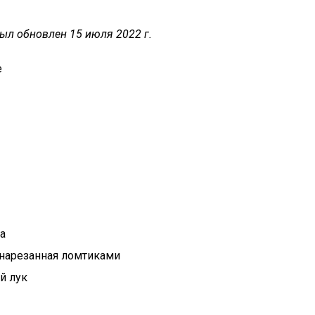
был обновлен 15 июля 2022 г.
е
а
 нарезанная ломтиками
й лук