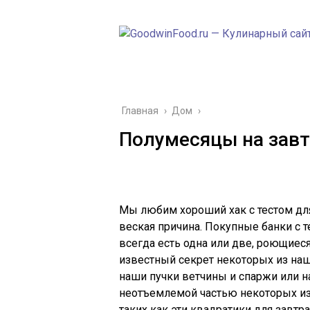
Главная
›
Дом
›
Полумесяцы на завт
Мы любим хороший хак с тестом для
веская причина. Покупные банки с т
всегда есть одна или две, роющиеся
известный секрет некоторых из наш
наши пучки ветчины и спаржи или н
неотъемлемой частью некоторых и
таких как эти квадратики для завтра