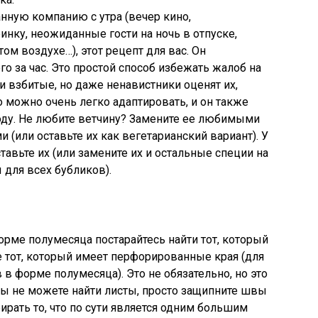
нную компанию с утра (вечер кино,
ку, неожиданные гости на ночь в отпуске,
м воздухе…), этот рецепт для вас. Он
го за час. Это простой способ избежать жалоб на
они взбитые, но даже ненавистники оценят их,
о можно очень легко адаптировать, и он также
ходу. Не любите ветчину? Замените ее любимыми
(или оставьте их как вегетарианский вариант). У
тавьте их (или замените их и остальные специи на
для всех бубликов).
орме полумесяца постарайтесь найти тот, который
е тот, который имеет перфорированные края (для
в форме полумесяца). Это не обязательно, но это
 вы не можете найти листы, просто защипните швы
рать то, что по сути является одним большим