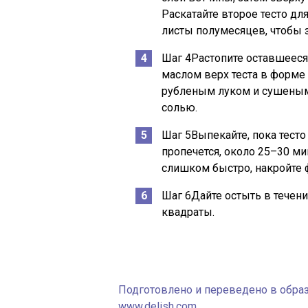
Раскатайте второе тесто дл
листы полумесяцев, чтобы з
Шаг 4Растопите оставшеес
маслом верх теста в форме
рубленым луком и сушеным
солью.
Шаг 5Выпекайте, пока тесто
пропечется, около 25–30 ми
слишком быстро, накройте 
Шаг 6Дайте остыть в течени
квадраты.
Подготовлено и переведено в образ
www.delish.com